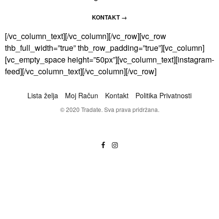
KONTAKT →
[/vc_column_text][/vc_column][/vc_row][vc_row
thb_full_width=”true” thb_row_padding=”true”][vc_column]
[vc_empty_space height=”50px”][vc_column_text][instagram-
feed][/vc_column_text][/vc_column][/vc_row]
Lista želja
Moj Račun
Kontakt
Politika Privatnosti
© 2020 Tradate. Sva prava pridržana.