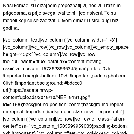
Naši komadi su dizajnom prepoznatljivi, nosivi u raznim
prigodama, a prije svega kvalitetni i jedinstveni. To su
modeli koji će se zadržati u tvom ormaru i srcu dugi niz
godina.
[/vc_column_text][/vc_column][vc_column width=”1/3″]
[/vc_column][/vc_row][vc_row][vc_column][vc_empty_space
height=”45px”][/vc_column][/vc_row][vc_row
thb_full_width=”true” parallax=”content-moving”
css=”.vc_custom_1573923936345{margin-top: 0vh
!important;margin-bottom: 10vh !important;padding-bottom:
60vh !important;background: #bdccc9
url(https://tradate.hr/wp-
content/uploads/2019/10/NEF_9191.jpg?
id=1166);background-position: center;background-repeat:
no-repeat !important;background-size: cover !important;}”]
[vc_column][/vc_column][/vc_row][vc_row el_class=”align-
center” css=”.vc_custom_1503599959033{padding-bottom:
9vh !important;}”][vc_column offset=”vc_col-lg-9 vc_col-md-