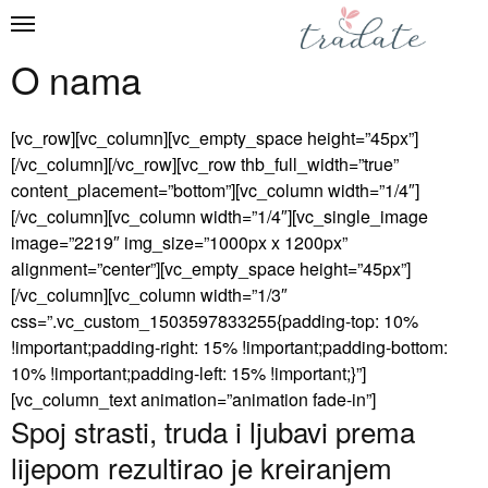
O nama
[vc_row][vc_column][vc_empty_space height=”45px”]
[/vc_column][/vc_row][vc_row thb_full_width=”true”
content_placement=”bottom”][vc_column width=”1/4″]
[/vc_column][vc_column width=”1/4″][vc_single_image
image=”2219″ img_size=”1000px x 1200px”
alignment=”center”][vc_empty_space height=”45px”]
[/vc_column][vc_column width=”1/3″
css=”.vc_custom_1503597833255{padding-top: 10%
!important;padding-right: 15% !important;padding-bottom:
10% !important;padding-left: 15% !important;}”]
[vc_column_text animation=”animation fade-in”]
Spoj strasti, truda i ljubavi prema
lijepom rezultirao je kreiranjem