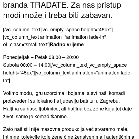
branda TRADATE. Za nas pristup
modi može i treba biti zabavan.
[/vc_column_text][vc_empty_space height=”45px”]
[vc_column_text animation=”animation fade-in”
el_class=”small-text”]
Radno vrijeme
Ponedjeljak – Petak 08:00 – 20:00
Subota 08:00 – 14:00[/vc_column_text][vc_empty_space
height=”45px”][vc_column_text animation=”animation fade-
in”]
Volimo modu, igru uzorcima i bojama, a svi naši komadi
proizvedeni su lokalno i s ljubavlju baš tu, u Zagrebu.
Haljina su naše ljubimice, ali haljina bez žene koja joj daje
život, samo je komad tkanine.
Zato naš stil nije masovna produkcija već stvaramo male,
intimne kolekcije koje žene čine ženstvenima i autentičnima.