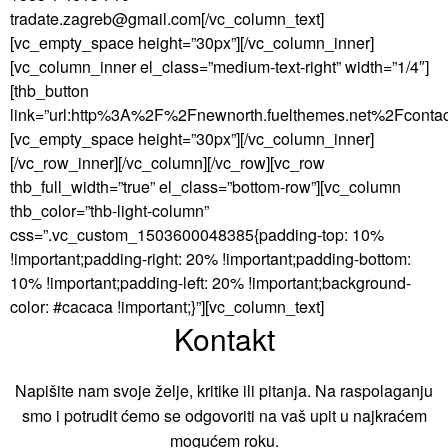
tradate.zagreb@gmail.com[/vc_column_text]
[vc_empty_space height=”30px”][/vc_column_inner]
[vc_column_inner el_class=”medium-text-right” width=”1/4″]
[thb_button
link=”url:http%3A%2F%2Fnewnorth.fuelthemes.net%2Fcontact%
[vc_empty_space height=”30px”][/vc_column_inner]
[/vc_row_inner][/vc_column][/vc_row][vc_row
thb_full_width=”true” el_class=”bottom-row”][vc_column
thb_color=”thb-light-column”
css=”.vc_custom_1503600048385{padding-top: 10%
!important;padding-right: 20% !important;padding-bottom:
10% !important;padding-left: 20% !important;background-
color: #cacaca !important;}”][vc_column_text]
Kontakt
Napišite nam svoje želje, kritike ili pitanja. Na raspolaganju
smo i potrudit ćemo se odgovoriti na vaš upit u najkraćem
mogućem roku.